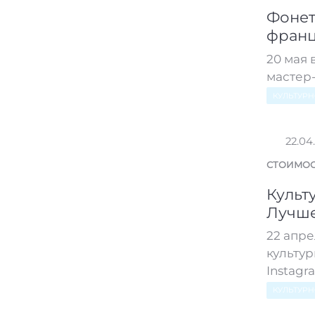
Фонет
франц
20 мая 
мастер
КУЛЬТУР
22.04
СТОИМОС
Культ
Лучше
22 апре
культу
Instagr
КУЛЬТУР