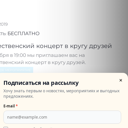
2019
БЕСПЛАТНО
ТЬ:
ственский концерт в кругу друзей
бря в 19:00 мы приглашаем вас на
венский концерт в кругу друзей.
НОЕ МЕРОПРИЯТИЕ
×
Подписаться на рассылку
Хочу знать первым о новостях, мероприятиях и выгодных
предложениях.
2019
БЕСПЛАТНО
E‑mail
*
ТЬ:
ственская встреча "Французские
и"