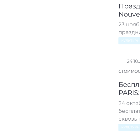
Празд
Nouve
23 нояб
праздни
КУЛЬТУР
24.10
СТОИМОС
Беспл
PARIS
24 октя
беспла
сквозь 
КУЛЬТУР