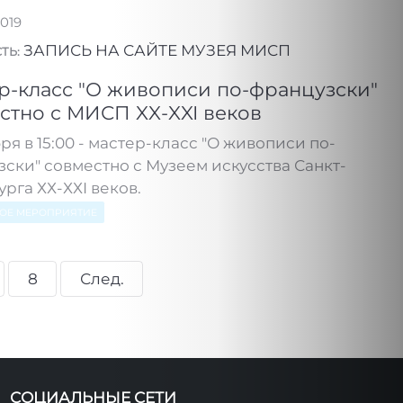
2019
ЗАПИСЬ НА САЙТЕ МУЗЕЯ МИСП
ТЬ:
р-класс "О живописи по-французски"
стно с МИСП XX-XXI веков
бря в 15:00 - мастер-класс "О живописи по-
ски" совместно с Музеем искусства Санкт-
рга ХХ-ХХI веков.
НОЕ МЕРОПРИЯТИЕ
8
След.
СОЦИАЛЬНЫЕ СЕТИ