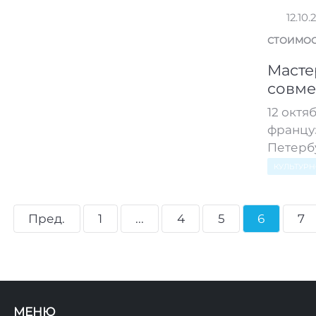
12.10.
СТОИМОС
Масте
совме
12 октя
француз
Петербу
КУЛЬТУР
Пред.
1
...
4
5
6
7
МЕНЮ