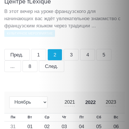
Центре fLexique
В этот вечер на уроке французского для
начинающих вас ждёт увлекательное знакомство с
французским языком через традиции ...
КУЛЬТУРНОЕ МЕРОПРИЯТИЕ
Пред.
1
2
3
4
5
...
8
След.
2021
2023
2022
Пн
Вт
Ср
Чт
Пт
Сб
Вс
31
01
02
03
04
05
06