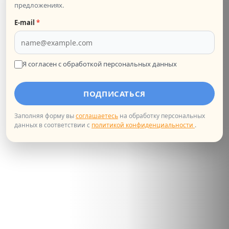
предложениях.
20.03.2025
E‑mail
*
1000
СТОИМОСТЬ:
Лекторий "Paroles, paroles… 12 паролей к
французской культуре"
Я согласен с обработкой персональных данных
Центр fLexique приглашает вас в лекторий, на
ПОДПИСАТЬСЯ
русском языке, на котором вы сможете узнать о
французских словах, помогающи...
Заполняя форму вы
соглашаетесь
на обработку персональных
КУЛЬТУРНОЕ МЕРОПРИЯТИЕ
данных в соответствии с
политикой конфиденциальности
.