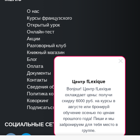
О нас
Курсы французского
Открытый урок
Онлайн-тест
Акции
Разговорный клуб
Книжный магазин
Блог
Оплата
Документы
Контакты
Центр fLexique
Сведения об образовательной организации
Bonjour! Центр fLexique
Политика конфиденциальности
охлаждает цены: получи
скидку 6000 руб. на курсы в
Коворкинг
августе или бронируй
Подписаться на рассылку
обучение осенью по ценам
прошлого года! Пиши и мы
забронируем для тебя место в
СОЦИАЛЬНЫЕ СЕТИ
группе.