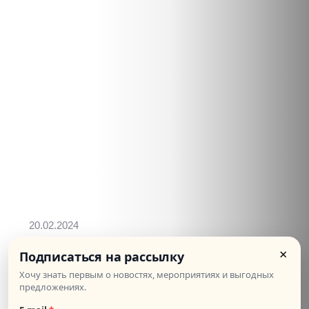
20.02.2024
900
СТОИМОСТЬ:
×
Подписаться на рассылку
Хочу знать первым о новостях, мероприятиях и выгодных
Французский мастер-класс по портретной
предложениях.
фотосъёмке