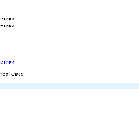
нетики"
нетики"
нетики"
стер-класс