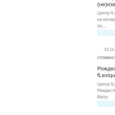
(не)из
Центр fL
на котор
по...
КУЛЬТУРН
23.12
СТОИМОС
Рождес
fLexiq
Центр f
Рождест
Barry.
КУЛЬТУРН