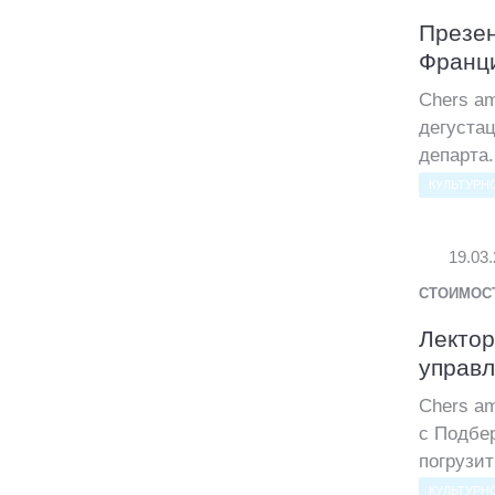
Презен
Франц
Chers am
дегуста
департа.
КУЛЬТУРН
19.03
СТОИМОС
Лектор
управ
Chers a
с Подбе
погрузит
КУЛЬТУРН