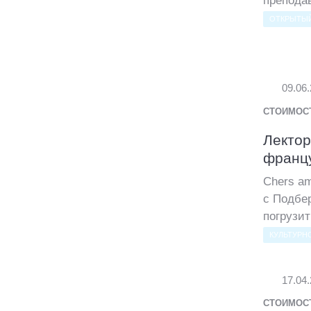
препода
ОТКРЫТЫЙ
09.06
СТОИМОС
Лектор
францу
Chers a
с Подбе
погрузит
КУЛЬТУРН
17.04
СТОИМОС