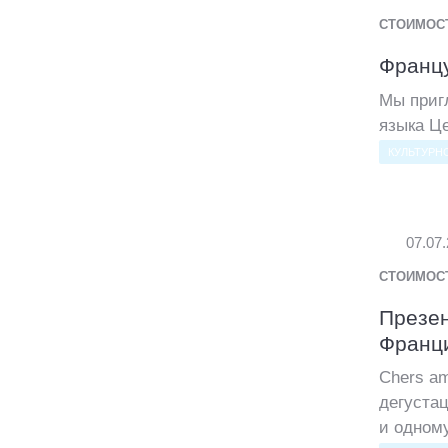
СТОИМОС
Францу
Мы приг
языка Це
КУЛЬТУРН
07.07
СТОИМОС
Презен
Франци
Chers am
дегустац
и одному