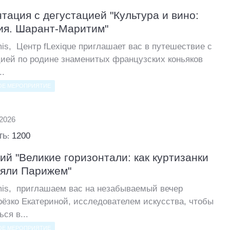
тация с дегустацией "Культура и вино:
ия. Шарант-Маритим"
is, Центр fLexique приглашает вас в путешествие с
Написать в
цией по родине знаменитых французских коньяков
..
ОЕ МЕРОПРИЯТИЕ
.2026
1200
ТЬ:
ий "Великие горизонтали: как куртизанки
ляли Парижем"
mis, приглашаем вас на незабываемый вечер
рёзко Екатериной, исследователем искусства, чтобы
ься в...
ОЕ МЕРОПРИЯТИЕ