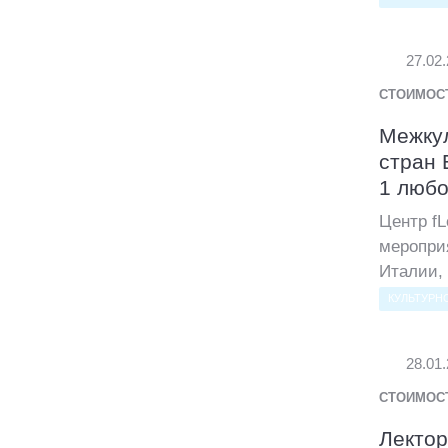
27.02
СТОИМОС
Межкул
стран 
1 любо
Центр fL
меропри
Италии, 
КУЛЬТУРН
28.01
СТОИМОС
Лектор