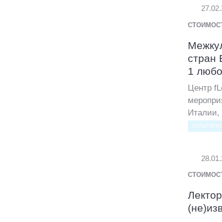
27.02
СТОИМОС
Межкул
стран 
1 любо
Центр fL
меропри
Италии, 
КУЛЬТУРН
28.01
СТОИМОС
Лектор
(не)из