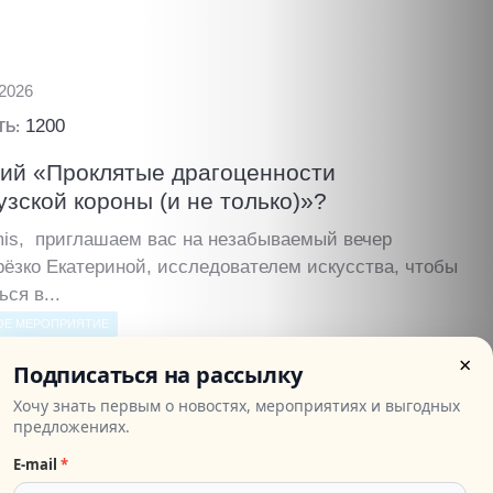
.2026
1200
ТЬ:
ий «Проклятые драгоценности
зской короны (и не только)»?
mis, приглашаем вас на незабываемый вечер
рёзко Екатериной, исследователем искусства, чтобы
ься в...
ОЕ МЕРОПРИЯТИЕ
×
Подписаться на рассылку
.2026
Хочу знать первым о новостях, мероприятиях и выгодных
предложениях.
2500
ТЬ:
E‑mail
*
тация с дегустацией "Культура и вино: