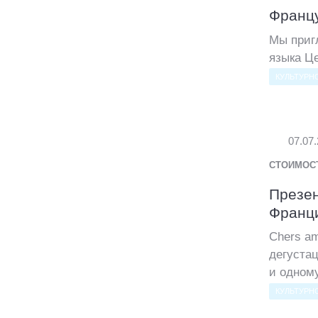
Францу
Мы приг
языка Це
КУЛЬТУРН
07.07
СТОИМОС
Презен
Франци
Chers am
дегустац
и одному
КУЛЬТУРН