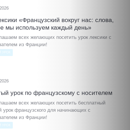
.2026
ексики «Французский вокруг нас: слова,
е мы используем каждый день»
лашаем всех желающих посетить урок лексики с
вателем из Франции!
 УРОК
.2026
ый урок по французскому с носителем
лашаем всех желающих посетить бесплатный
й урок французского для начинающих с
вателем из Франции!
 УРОК