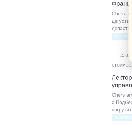
Франц
Chers am
дегуста
департа.
КУЛЬТУРН
19.03
СТОИМОС
Лектор
управ
Chers a
с Подбе
погрузит
КУЛЬТУРН