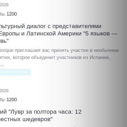
.2026
1200
ТЬ:
ьтурный диалог с представителями
Европы и Латинской Америки "5 языков —
вь"
exique приглашает вас принять участие в необычном
ятии, которое объединит участников из Испании,
...
ОЕ МЕРОПРИЯТИЕ
.2026
1200
ТЬ:
ий "Лувр за полтора часа: 12
вестных шедевров"