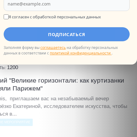
ия. Шарант-Маритим"
is, Центр fLexique приглашает вас в путешествие с
Я согласен с обработкой персональных данных
цией по родине знаменитых французских коньяков
Написать в ТГ
..
ПОДПИСАТЬСЯ
ОЕ МЕРОПРИЯТИЕ
Заполняя форму вы
соглашаетесь
на обработку персональных
данных в соответствии с
политикой конфиденциальности
.
.2026
1200
ТЬ:
ий "Великие горизонтали: как куртизанки
ляли Парижем"
mis, приглашаем вас на незабываемый вечер
рёзко Екатериной, исследователем искусства, чтобы
ься в...
ОЕ МЕРОПРИЯТИЕ