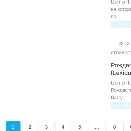
Центр fL
на котор
по...
КУЛЬТУРН
23.12
СТОИМОС
Рождес
fLexiq
Центр f
Рождест
Barry.
КУЛЬТУРН
1
2
3
4
5
...
8