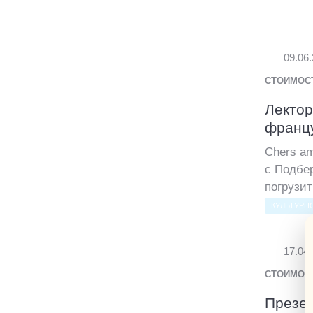
09.06
СТОИМОС
Лектор
францу
Chers a
с Подбе
погрузит
КУЛЬТУРН
17.04
СТОИМОС
Презен