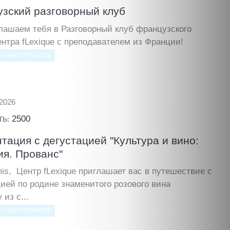
зский разговорный клуб
лашаем тебя в Разговорный клуб французского
нтра fLexique с преподавателем из Франции!
ОЕ МЕРОПРИЯТИЕ
.2026
2500
ТЬ:
тация с дегустацией "Культура и вино:
я. Прованс"
is, Центр fLexique приглашает вас в путешествие с
ией по родине знаменитого розового вина
 из с...
ОЕ МЕРОПРИЯТИЕ