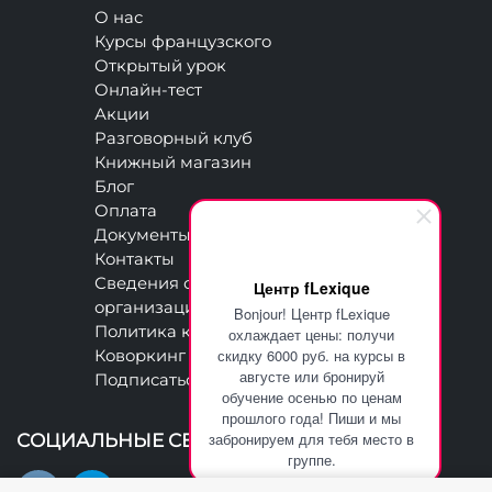
О нас
Курсы французского
Открытый урок
Онлайн-тест
Акции
Разговорный клуб
Книжный магазин
Блог
Оплата
Документы
Контакты
Сведения об образовательной
Центр fLexique
организации
Bonjour! Центр fLexique
Политика конфиденциальности
охлаждает цены: получи
скидку 6000 руб. на курсы в
Коворкинг
августе или бронируй
Подписаться на рассылку
обучение осенью по ценам
прошлого года! Пиши и мы
забронируем для тебя место в
СОЦИАЛЬНЫЕ СЕТИ
группе.