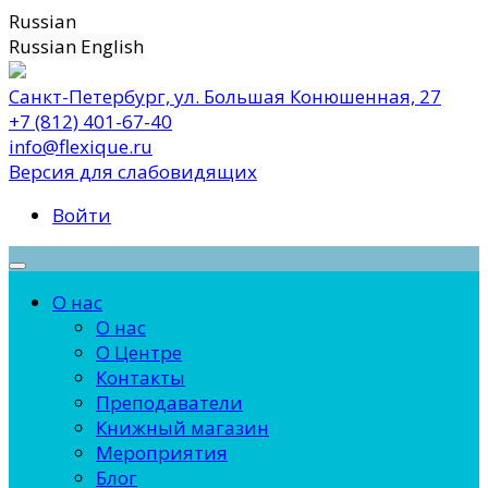
Russian
Russian
English
Санкт-Петербург, ул. Большая Конюшенная, 27
+7 (812) 401-67-40
info@flexique.ru
Версия для слабовидящих
Войти
О нас
О нас
О Центре
Контакты
Преподаватели
Книжный магазин
Мероприятия
Блог