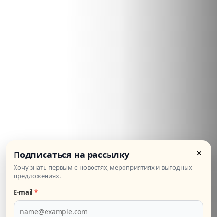
×
Подписаться на рассылку
Хочу знать первым о новостях, мероприятиях и выгодных
04.04.2019
предложениях.
БЕСПЛАТНО
СТОИМОСТЬ:
E‑mail
*
Бесплатная презентация по Тулузе