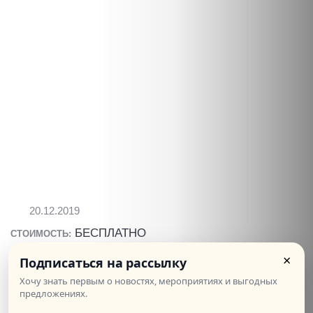
20.12.2019
БЕСПЛАТНО
СТОИМОСТЬ:
×
Подписаться на рассылку
Рождественская встреча "Французские
сказки"
Хочу знать первым о новостях, мероприятиях и выгодных
предложениях.
20 декабря в 19:30 мы приглашаем вас на