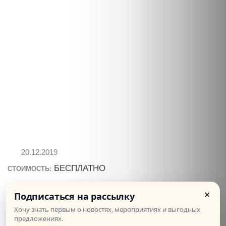
20.12.2019
БЕСПЛАТНО
СТОИМОСТЬ:
Рождественская встреча "Французские
×
Подписаться на рассылку
сказки"
Хочу знать первым о новостях, мероприятиях и выгодных
предложениях.
20 декабря в 19:30 мы приглашаем вас на