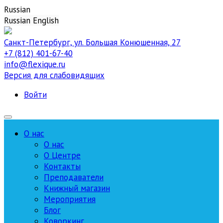
Russian
Russian
English
Санкт-Петербург, ул. Большая Конюшенная, 27
+7 (812) 401-67-40
info@flexique.ru
Версия для слабовидящих
Войти
О нас
О нас
О Центре
Контакты
Преподаватели
Книжный магазин
Мероприятия
Блог
Коворкинг