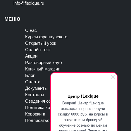
info@flexique.ru
МЕНЮ
О нас
Курсы французского
Открытый урок
Онлайн-тест
Акции
Разговорный клуб
Книжный магазин
Блог
Оплата
Документы
Контакты
Центр fLexique
Сведения об образовательной организации
Bonjour! Центр fLexique
Политика конфиденциальности
охлаждает цены: получи
скидку 6000 руб. на курсы в
Коворкинг
августе или бронируй
Подписаться на рассылку
обучение осенью по ценам
прошлого года! Пиши и мы