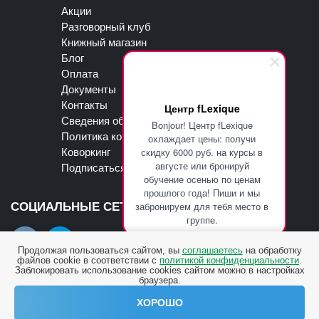
Акции
Разговорный клуб
Книжный магазин
Блог
Оплата
Документы
Контакты
Центр fLexique
Сведения об образовательной организации
Bonjour! Центр fLexique
Политика конфиденциальности
охлаждает цены: получи
скидку 6000 руб. на курсы в
Коворкинг
августе или бронируй
Подписаться на рассылку
обучение осенью по ценам
прошлого года! Пиши и мы
забронируем для тебя место в
СОЦИАЛЬНЫЕ СЕТИ
группе.
Продолжая пользоваться сайтом, вы
соглашаетесь
на обработку
файлов cookie в соответствии с
политикой конфиденциальности
.
Заблокировать использование cookies сайтом можно в настройках
браузера.
ХОРОШО
© Центр fLexique. Все права защищены