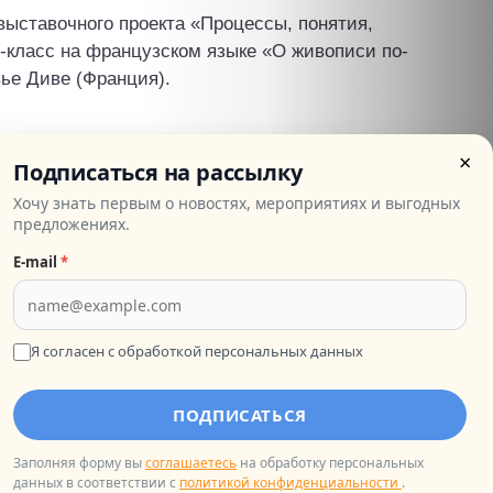
ыставочного проекта «Процессы, понятия,
-класс на французском языке «О живописи по-
вье Диве (Франция).
×
ранции;
Подписаться на рассылку
, работами современных французских авторов;
Хочу знать первым о новостях, мероприятиях и выгодных
держать светский разговор о живописи на
предложениях.
E‑mail
*
ом языке, чтобы описать понравившуюся картину и
Я согласен с обработкой персональных данных
е;
 вопросы о жизни и творчестве понравившегося
Написать в ТГ
ПОДПИСАТЬСЯ
ре по экспонатам выставки «Процессы, понятия,
Заполняя форму вы
соглашаетесь
на обработку персональных
 практике полученные знания и основательно
данных в соответствии с
политикой конфиденциальности
.
ранцию.