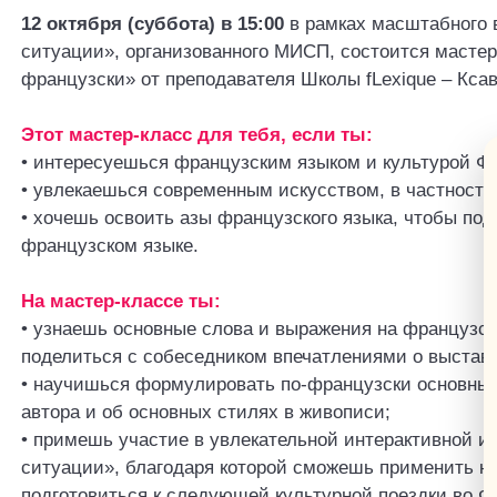
12 октября (суббота) в 15:00
в рамках масштабного в
ситуации», организованного МИСП, состоится мастер
французски» от преподавателя Школы fLexique – Кса
Этот мастер-класс для тебя, если ты:
• интересуешься французским языком и культурой Ф
• увлекаешься современным искусством, в частности
• хочешь освоить азы французского языка, чтобы под
французском языке.
На мастер-классе ты:
• узнаешь основные слова и выражения на французск
поделиться с собеседником впечатлениями о выставк
• научишься формулировать по-французски основные
автора и об основных стилях в живописи;
• примешь участие в увлекательной интерактивной иг
ситуации», благодаря которой сможешь применить на
подготовиться к следующей культурной поездки во Ф