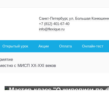
Санкт-Петербург, ул. Большая Конюшенн
+7 (812) 401-67-40
info@flexique.ru
Открытый урок
Акции
Оплата
Онлайн-тест
риятие
вместно с МИСП XX-XXI веков
Мастер-класс "О живописи по-
XX-XXI
Дата проведен