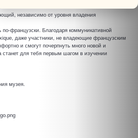
ающий, независимо от уровня владения
ь по-французски. Благодаря коммуникативной
xique, даже участники, не владеющие французским
мфортно и смогут почерпнуть много новой и
 станет для тебя первым шагом в изучении
ния музея.