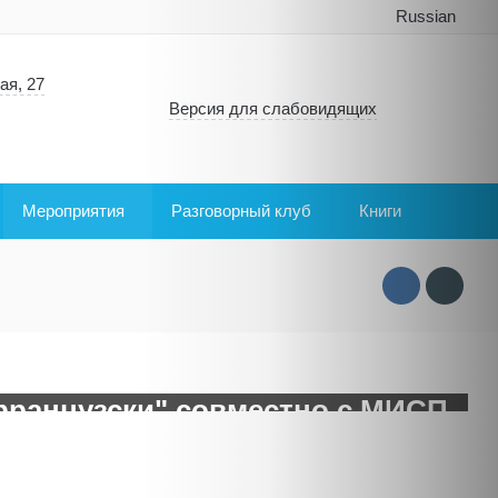
Russian
ая, 27
Версия для слабовидящих
Мероприятия
Разговорный клуб
Книги
французски" совместно с МИСП
 веков
ия
:
12.10.2019