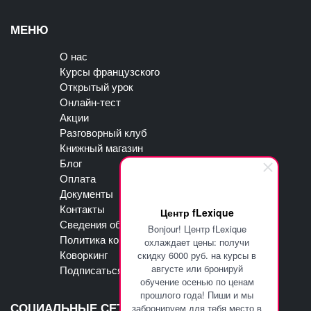
МЕНЮ
О нас
Курсы французского
Открытый урок
Онлайн-тест
Акции
Разговорный клуб
Книжный магазин
Блог
Оплата
Документы
Контакты
Центр fLexique
Сведения об образовательной организации
Bonjour! Центр fLexique
Политика конфиденциальности
охлаждает цены: получи
скидку 6000 руб. на курсы в
Коворкинг
августе или бронируй
Подписаться на рассылку
обучение осенью по ценам
прошлого года! Пиши и мы
забронируем для тебя место в
СОЦИАЛЬНЫЕ СЕТИ