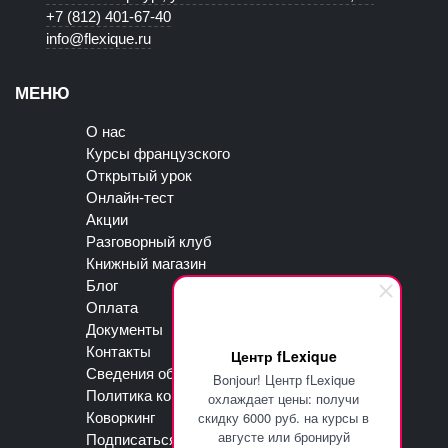
+7 (812) 401-67-40
info@flexique.ru
МЕНЮ
О нас
Курсы французского
Открытый урок
Онлайн-тест
Акции
Разговорный клуб
Книжный магазин
Блог
Оплата
Документы
Контакты
Центр fLexique
Сведения об образовательной организации
Bonjour! Центр fLexique
Политика конфиденциальности
охлаждает цены: получи
скидку 6000 руб. на курсы в
Коворкинг
августе или бронируй
Подписаться на рассылку