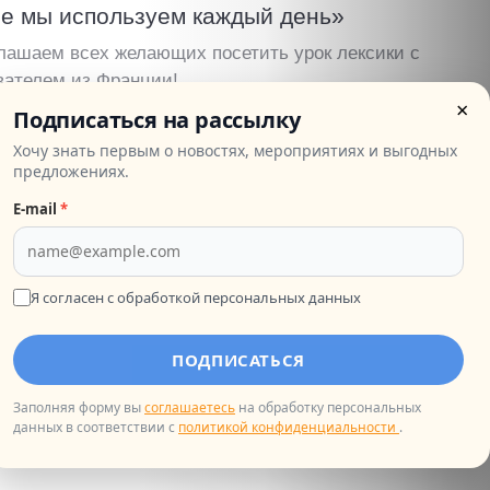
е мы используем каждый день»
лашаем всех желающих посетить урок лексики с
вателем из Франции!
×
 УРОК
Подписаться на рассылку
Хочу знать первым о новостях, мероприятиях и выгодных
предложениях.
E‑mail
*
.2026
ый урок по французскому с носителем
Я согласен с обработкой персональных данных
лашаем всех желающих посетить бесплатный
й урок французского для начинающих с
Написать в ТГ
вателем из Франции!
ПОДПИСАТЬСЯ
 УРОК
Заполняя форму вы
соглашаетесь
на обработку персональных
данных в соответствии с
политикой конфиденциальности
.