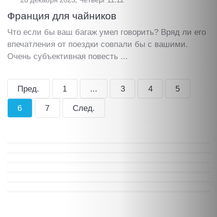
28 декабря 2023, Четверг 11:12
Франция для чайников
Что если бы ваш багаж умел говорить? Вряд ли его
впечатления от поездки совпали бы с вашими.
Очень субъективная повесть ...
Пред.
1
...
3
4
5
6
7
След.