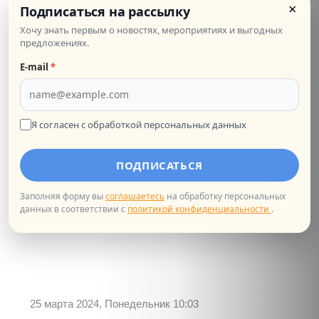
×
Подписаться на рассылку
10 апреля 2024 в атриуме Дома книги отметили
Хочу знать первым о новостях, мероприятиях и выгодных
двойной юбилей: 120 лет со дня завершения
предложениях.
строительства здания и 180 лет со...
E‑mail
*
Я согласен с обработкой персональных данных
ПОДПИСАТЬСЯ
Заполняя форму вы
соглашаетесь
на обработку персональных
данных в соответствии с
политикой конфиденциальности
.
25 марта 2024, Понедельник 10:03