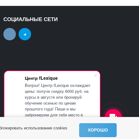
СОЦИАЛЬНЫЕ СЕТИ
Центр fLexique
Bonjour! Центр fLexique охлаждает
цены: получи скидку 6000 руб. на
курсы в августе или бронируй
обучение осенью по ценам
прошлого года! Пиши и мы
забронируем для тебя место в
группе.
аблокировать использование cookies
ХОРОШО