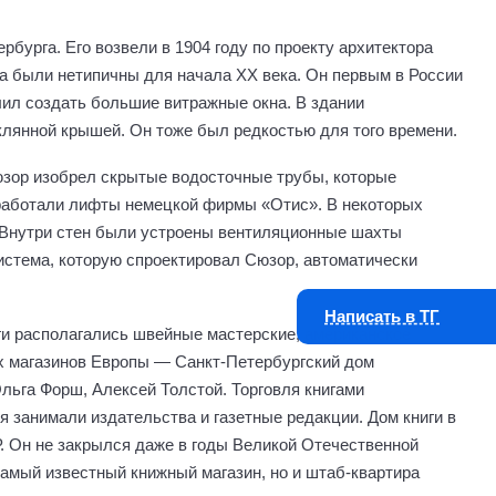
бурга. Его возвели в 1904 году по проекту архитектора
 были нетипичны для начала ХХ века. Он первым в России
лил создать большие витражные окна. В здании
клянной крышей. Он тоже был редкостью для того времени.
Сюзор изобрел скрытые водосточные трубы, которые
работали лифты немецкой фирмы «Отис». В некоторых
Внутри стен были устроены вентиляционные шахты
истема, которую спроектировал Сюзор, автоматически
Написать в ТГ
ги располагались швейные мастерские, американское
ых магазинов Европы — Санкт-Петербургский дом
льга Форш, Алексей Толстой. Торговля книгами
 занимали издательства и газетные редакции. Дом книги в
 Он не закрылся даже в годы Великой Отечественной
 самый известный книжный магазин, но и штаб-квартира