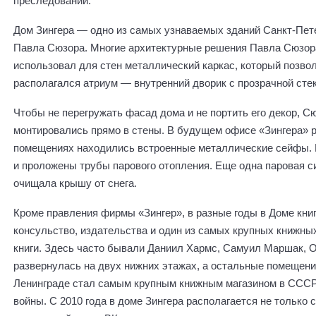
преследований.
Дом Зингера — одно из самых узнаваемых зданий Санкт-Петер
Павла Сюзора. Многие архитектурные решения Павла Сюзора
использовал для стен металлический каркас, который позво
располагался атриум — внутренний дворик с прозрачной сте
Чтобы не перегружать фасад дома и не портить его декор, 
монтировались прямо в стены. В будущем офисе «Зингера» 
помещениях находились встроенные металлические сейфы. 
и проложены трубы парового отопления. Еще одна паровая с
очищала крышу от снега.
Кроме правления фирмы «Зингер», в разные годы в Доме кни
консульство, издательства и один из самых крупных книжн
книги. Здесь часто бывали Даниил Хармс, Самуил Маршак, О
развернулась на двух нижних этажах, а остальные помещения
Ленинграде стал самым крупным книжным магазином в СССР.
войны. С 2010 года в доме Зингера располагается не только