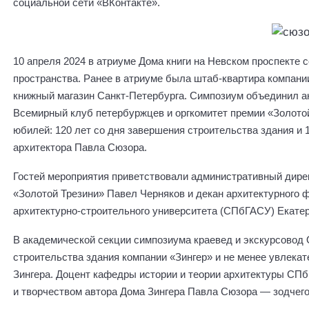
социальной сети «ВКонтакте».
10 апреля 2024 в атриуме Дома книги на Невском проспекте
пространства. Ранее в атриуме была штаб-квартира компании
книжный магазин Санкт-Петербурга. Симпозиум объединил 
Всемирный клуб петербуржцев и оргкомитет премии «Золотой
юбилей: 120 лет со дня завершения строительства здания и 1
архитектора Павла Сюзора.
Гостей мероприятия приветствовали административный дирек
«Золотой Трезини» Павел Черняков и декан архитектурного 
архитектурно-строительного университета (СПбГАСУ) Екатер
В академической секции симпозиума краевед и экскурсовод 
строительства здания компании «Зингер» и не менее увлека
Зингера. Доцент кафедры истории и теории архитектуры С
и творчеством автора Дома Зингера Павла Сюзора — зодчего,